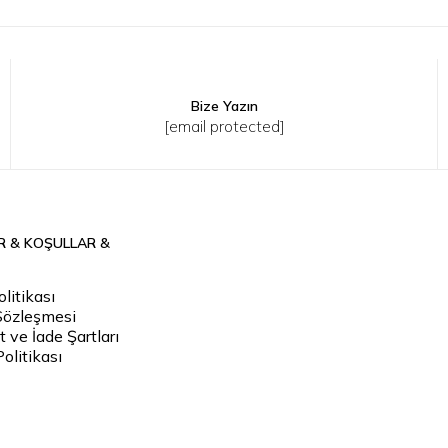
Bize Yazın
30
32
33
34
36
38
[email protected]
R & KOŞULLAR &
litikası
Sözleşmesi
 ve İade Şartları
Politikası