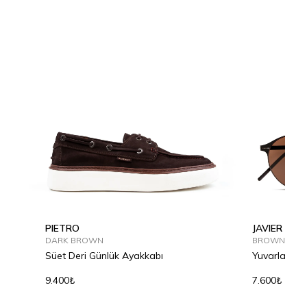
PIETRO
JAVIER
DARK BROWN
BROWN SHA
Süet Deri Günlük Ayakkabı
Yuvarlak Me
Gözlüğü
9.400₺
7.600₺