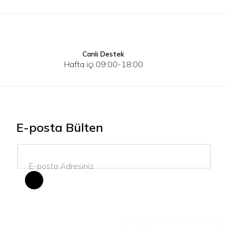
Canlı Destek
40
40
41
42
43
44
45
Hafta içi 09:00-18:00
E-posta Bülten