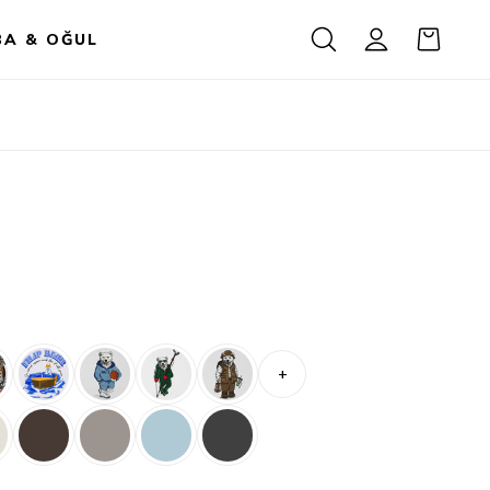
BA & OĞUL
+