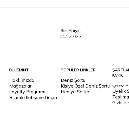
Bizi Arayın
30
32
33
34
36
38
40
444 3 033
BLUEMINT
POPÜLER LİNKLER
ŞARTLA
KVKK
Hakkımızda
Deniz Şortu
Çerez Po
Mağazalar
Kişiye Özel Deniz Şortu
Üyelik 
Loyalty Programı
Hediye Setleri
Teslimat
Bizimle İletişime Geçin
Gizlilik 