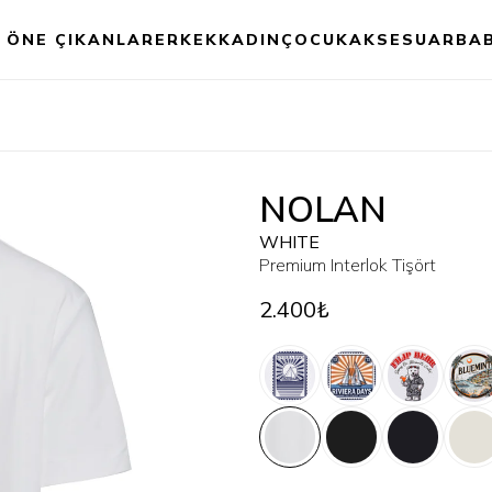
ÖNE ÇIKANLAR
ERKEK
KADIN
ÇOCUK
AKSESUAR
BA
NOLAN
WHITE
Premium Interlok Tişört
2.400₺