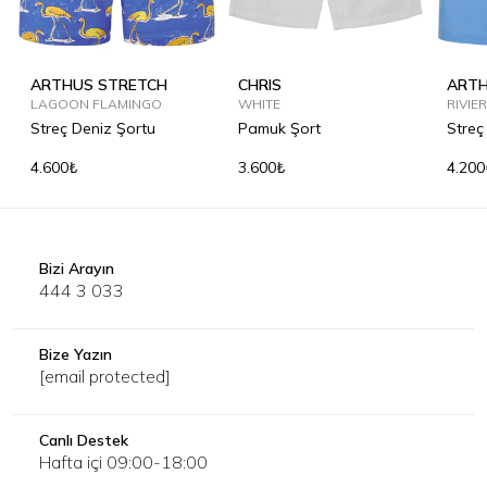
ARTHUS STRETCH
CHRIS
ARTH
LAGOON FLAMINGO
WHITE
SOLI
RIVIE
Streç Deniz Şortu
Pamuk Şort
Streç
4.600₺
3.600₺
4.200
Bizi Arayın
444 3 033
Bize Yazın
[email protected]
Canlı Destek
Hafta içi 09:00-18:00