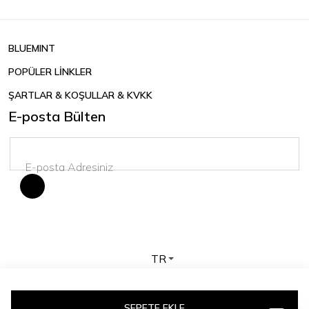
BLUEMINT
POPÜLER LİNKLER
ŞARTLAR & KOŞULLAR & KVKK
E-posta Bülten
TR
Telif hakkı © 2026 BLUEMINT. Tüm hakları saklıdır.
SEPETE EKLE