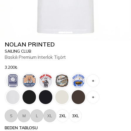
NOLAN PRINTED
SAILING CLUB
Baskılı Premium Interlok Tişört
3.200₺
+
+
S
M
L
XL
2XL
3XL
BEDEN TABLOSU