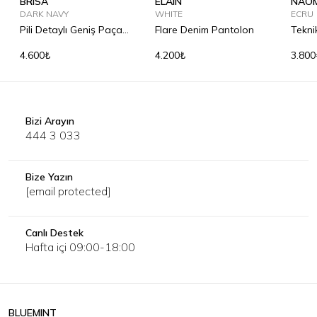
BRISA
ELAIN
NAOM
DARK NAVY
WHITE
ECRU
Pili Detaylı Geniş Paça
Flare Denim Pantolon
Tekni
Pantolon
4.600₺
4.200₺
3.800
Bizi Arayın
444 3 033
Bize Yazın
[email protected]
Canlı Destek
Hafta içi 09:00-18:00
BLUEMINT