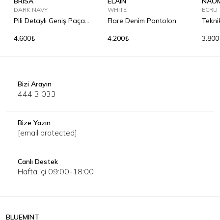
BRISA
ELAIN
NAOM
DARK NAVY
WHITE
ECRU
Pili Detaylı Geniş Paça
Flare Denim Pantolon
Tekni
Pantolon
4.600₺
4.200₺
3.800
Bizi Arayın
444 3 033
Bize Yazın
[email protected]
Canlı Destek
Hafta içi 09:00-18:00
BLUEMINT