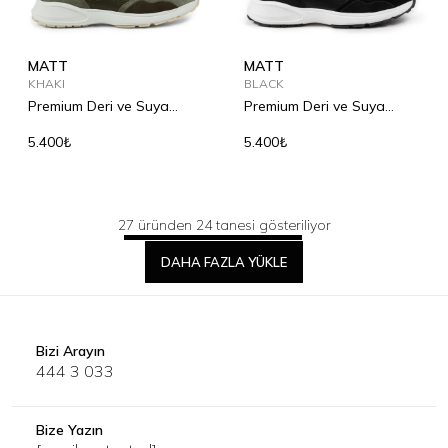
MATT
MATT
KHAKI
BLACK
Premium Deri ve Suya
Premium Deri ve Suya
Dayanıklı Ayakkabı
Dayanıklı Ayakkabı
5.400₺
5.400₺
27 üründen 24 tanesi gösteriliyor
DAHA FAZLA YÜKLE
Bizi Arayın
444 3 033
Bize Yazın