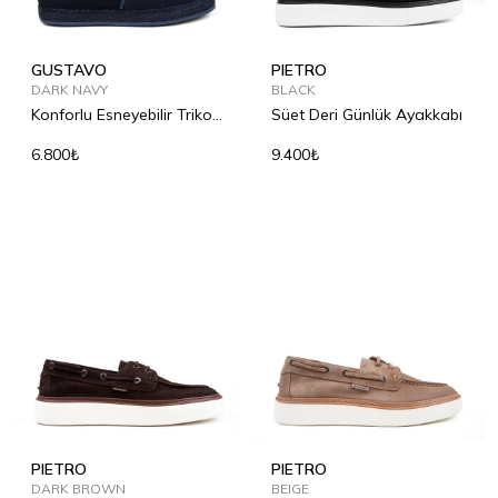
GUSTAVO
PIETRO
DARK NAVY
BLACK
Konforlu Esneyebilir Triko
Süet Deri Günlük Ayakkabı
Espadril
6.800₺
9.400₺
PIETRO
PIETRO
DARK BROWN
BEIGE