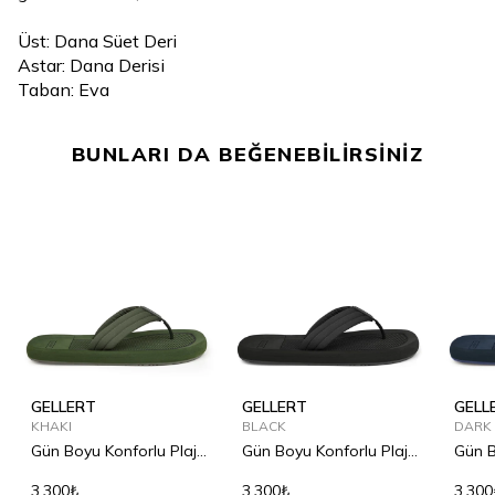
Üst: Dana Süet Deri
Astar: Dana Derisi
Taban: Eva
BUNLARI DA BEĞENEBİLİRSİNİZ
GELLERT
GELLERT
GELL
KHAKI
BLACK
DARK
Gün Boyu Konforlu Plaj
Gün Boyu Konforlu Plaj
Gün B
Terliği
Terliği
Terliğ
3.300₺
3.300₺
3.300