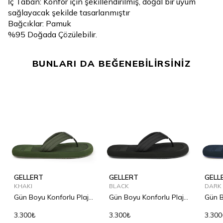
İç Taban: Konfor için şekillendirilmiş, doğal bir uyum
sağlayacak şekilde tasarlanmıştır
Bağcıklar: Pamuk
%95 Doğada Çözülebilir.
BUNLARI DA BEĞENEBİLİRSİNİZ
GELLERT
GELLERT
GELL
KHAKI
BLACK
DARK
Gün Boyu Konforlu Plaj
Gün Boyu Konforlu Plaj
Gün B
Terliği
Terliği
Terliğ
3.300₺
3.300₺
3.300