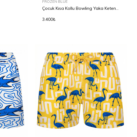
FROZEN BLUE
Çocuk Kısa Kollu Bowling Yaka Keten
Gömlek
3.400₺
2Y
2Y
4Y
6Y
8Y
10Y
12Y