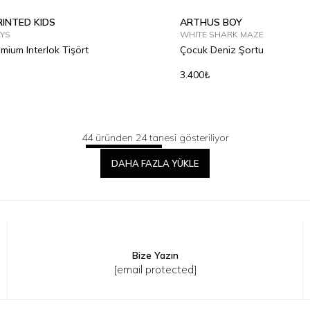
INTED KIDS
ARTHUS BOY
AYS
WHITE SHARK MAZE
emium Interlok Tişört
Çocuk Deniz Şortu
3.400₺
44 üründen 24 tanesi gösteriliyor
DAHA FAZLA YÜKLE
6Y
8Y
10Y
12Y
2Y
4Y
6Y
8Y
10Y
1
Bize Yazın
[email protected]