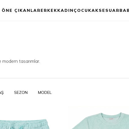
ÖNE ÇIKANLAR
ERKEK
KADIN
ÇOCUK
AKSESUAR
BA
ve modern tasarımlar.
AŞ
SEZON
MODEL