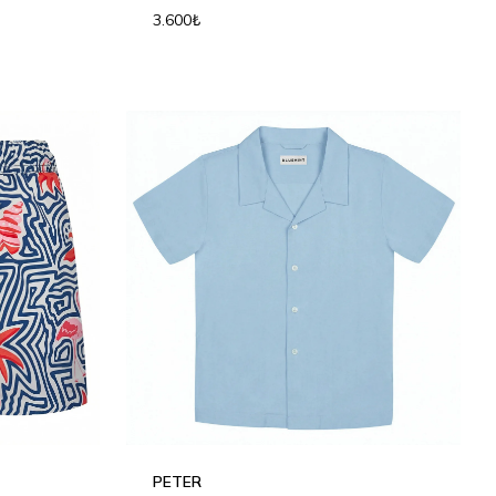
3.600₺
2Y
2Y
4Y
6Y
8Y
10Y
12Y
PETER