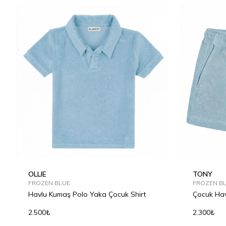
2Y
4Y
6Y
8Y
10Y
12Y
2Y
4Y
OLLIE
TONY
FROZEN BLUE
FROZEN B
Havlu Kumaş Polo Yaka Çocuk Shirt
Çocuk Hav
2.500₺
2.300₺