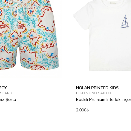
6Y
8Y
10Y
12Y
2Y
4Y
6Y
8Y
10Y
1
BOY
NOLAN PRINTED KIDS
ISLAND
HIGH MONO SAILOR
iz Şortu
Baskılı Premium Interlok Tişör
2.000₺