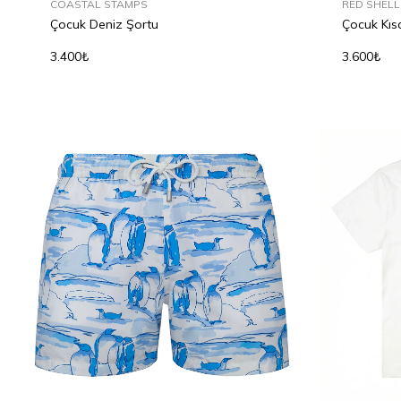
COASTAL STAMPS
RED SHELL
Çocuk Deniz Şortu
Çocuk Kıs
3.400₺
3.600₺
2Y
4Y
6Y
8Y
10Y
12Y
2Y
4Y