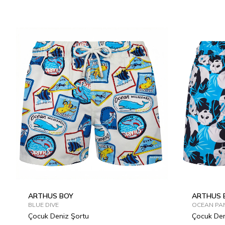
2Y
4Y
6Y
8Y
10Y
12Y
2Y
4Y
ARTHUS BOY
ARTHUS 
BLUE DIVE
OCEAN PA
Çocuk Deniz Şortu
Çocuk Den