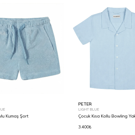
6Y
8Y
10Y
12Y
2Y
4Y
6Y
8Y
10Y
1
PETER
LUE
LIGHT BLUE
lu Kumaş Şort
Çocuk Kısa Kollu Bowling Ya
Gömlek
3.400₺