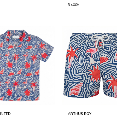
3.400₺
6Y
8Y
10Y
12Y
2Y
4Y
6Y
8Y
10Y
1
INTED
ARTHUS BOY