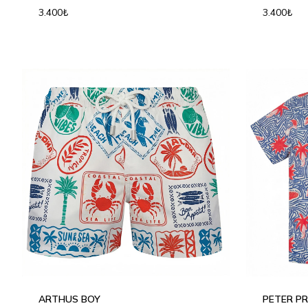
3.400₺
3.400₺
2Y
4Y
6Y
8Y
10Y
12Y
2Y
4Y
ARTHUS BOY
PETER PR