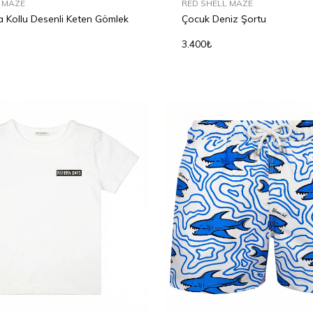
 MAZE
RED SHELL MAZE
a Kollu Desenli Keten Gömlek
Çocuk Deniz Şortu
3.400₺
6Y
8Y
10Y
12Y
2Y
4Y
6Y
8Y
10Y
1