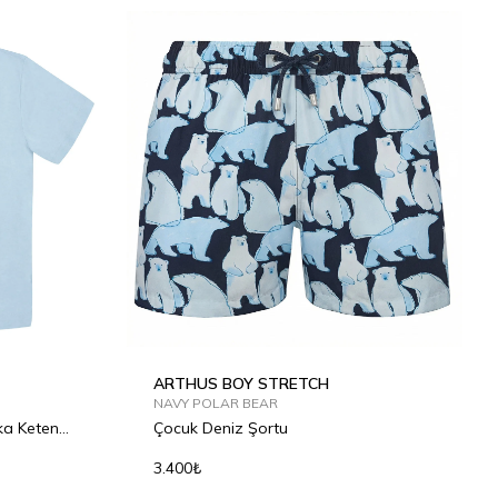
2Y
2Y
4Y
6Y
8Y
10Y
12Y
ARTHUS BOY STRETCH
NAVY POLAR BEAR
ka Keten
Çocuk Deniz Şortu
3.400₺