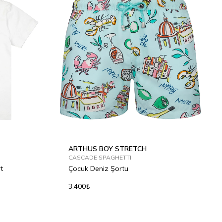
2Y
2Y
4Y
6Y
8Y
10Y
12Y
ARTHUS BOY STRETCH
CASCADE SPAGHETTI
t
Çocuk Deniz Şortu
3.400₺