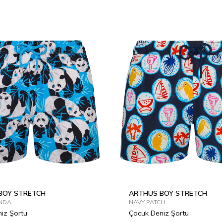
6Y
8Y
10Y
12Y
2Y
4Y
6Y
8Y
10Y
1
BOY STRETCH
ARTHUS BOY STRETCH
NDA
NAVY PATCH
iz Şortu
Çocuk Deniz Şortu