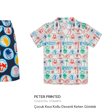
2Y
2Y
4Y
6Y
8Y
10Y
12Y
PETER PRINTED
COASTAL STAMPS
Çocuk Kısa Kollu Desenli Keten Gömlek