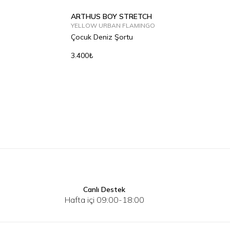
ARTHUS BOY STRETCH
YELLOW URBAN FLAMINGO
Çocuk Deniz Şortu
3.400₺
2Y
2Y
4Y
6Y
8Y
10Y
12Y
Canlı Destek
Hafta içi 09:00-18:00