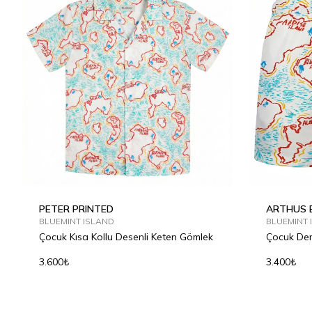
2Y
4Y
6Y
8Y
10Y
12Y
2Y
4Y
PETER PRINTED
ARTHUS 
BLUEMINT ISLAND
BLUEMINT 
Çocuk Kısa Kollu Desenli Keten Gömlek
Çocuk Den
3.600₺
3.400₺