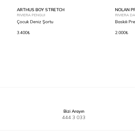
ARTHUS BOY STRETCH
NOLAN PR
RIVIERA PENGUI
RIVIERA D
Çocuk Deniz Şortu
Baskılı Pr
3.400₺
2.000₺
2Y
4Y
6Y
8Y
10Y
12Y
2Y
4Y
Bizi Arayın
444 3 033