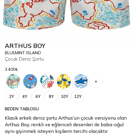
ARTHUS BOY
BLUEMINT ISLAND
Çocuk Deniz Şortu
3.400₺
+
2Y
4Y
6Y
8Y
10Y
12Y
BEDEN TABLOSU
Klasik erkek deniz şortu Arthus'un çocuk versiyonu olan
Arthus Boy, renkli ve eğlenceli desenleri ile baba-oğul
aynı giyinmek isteyen kişilerin tercihi olacaktır.