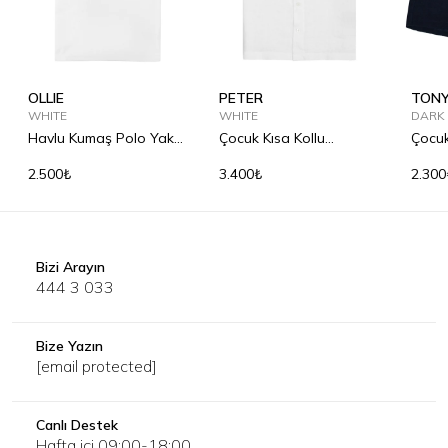
OLLIE
PETER
TON
WHITE
WHITE
DARK
Havlu Kumaş Polo Yaka
Çocuk Kısa Kollu
Çocu
Çocuk Shirt
Bowling Yaka Keten
Şort
2.500₺
3.400₺
2.300
Gömlek
Bizi Arayın
444 3 033
Bize Yazın
[email protected]
Canlı Destek
Hafta içi 09:00-18:00