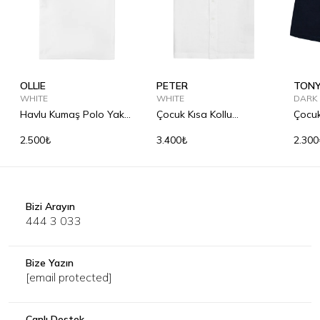
OLLIE
PETER
TON
WHITE
WHITE
DARK
Havlu Kumaş Polo Yaka
Çocuk Kısa Kollu
Çocu
Çocuk Shirt
Bowling Yaka Keten
Şort
2.500₺
3.400₺
2.300
Gömlek
Bizi Arayın
444 3 033
Bize Yazın
[email protected]
Canlı Destek