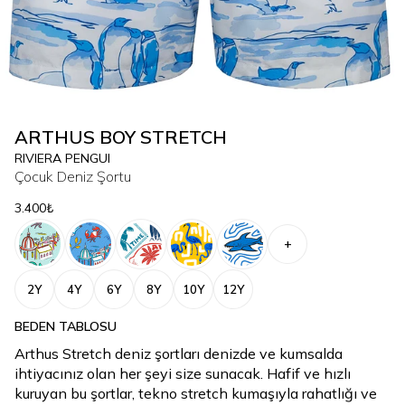
ARTHUS BOY STRETCH
RIVIERA PENGUI
Çocuk Deniz Şortu
3.400₺
+
2Y
4Y
6Y
8Y
10Y
12Y
BEDEN TABLOSU
Arthus Stretch deniz şortları denizde ve kumsalda
ihtiyacınız olan her şeyi size sunacak. Hafif ve hızlı
kuruyan bu şortlar, tekno stretch kumaşıyla rahatlığı ve