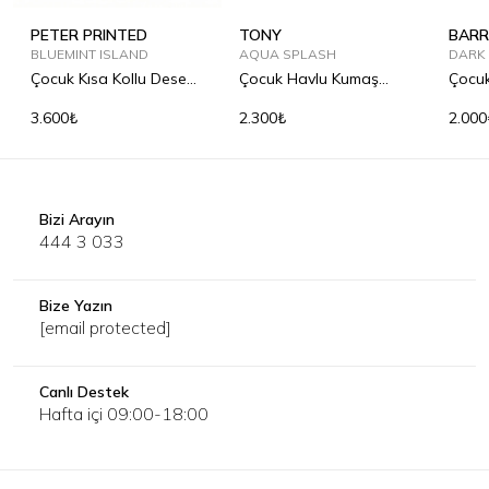
PETER PRINTED
TONY
BARR
BLUEMINT ISLAND
AQUA SPLASH
DARK
Çocuk Kısa Kollu Desenli
Çocuk Havlu Kumaş
Çocu
Keten Gömlek
Şort
Tişör
3.600₺
2.300₺
2.000
Bizi Arayın
444 3 033
Bize Yazın
[email protected]
Canlı Destek
Hafta içi 09:00-18:00