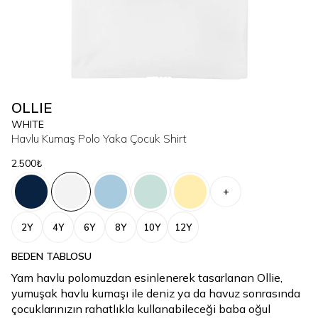
OLLIE
WHITE
Havlu Kumaş Polo Yaka Çocuk Shirt
2.500₺
+
2Y
4Y
6Y
8Y
10Y
12Y
BEDEN TABLOSU
Yam havlu polomuzdan esinlenerek tasarlanan Ollie,
yumuşak havlu kumaşı ile deniz ya da havuz sonrasında
çocuklarınızın rahatlıkla kullanabileceği baba oğul