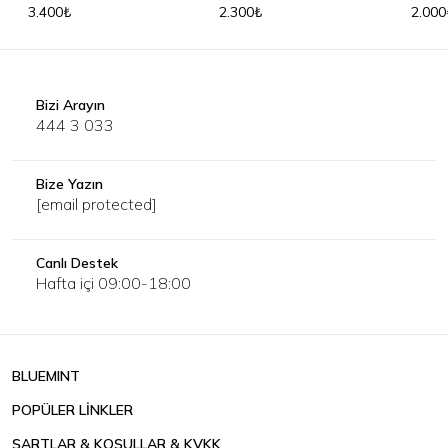
3.400₺
2.300₺
2.000
Gömlek
Bizi Arayın
444 3 033
Bize Yazın
[email protected]
Canlı Destek
Hafta içi 09:00-18:00
BLUEMINT
POPÜLER LİNKLER
ŞARTLAR & KOŞULLAR & KVKK