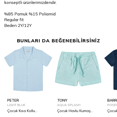
konseptli ürünlerimizdendir.
%85 Pamuk %15 Poliamid
Regular fit
Beden 2Y/12Y
BUNLARI DA BEĞENEBİLİRSİNİZ
PETER
TONY
BARR
LIGHT BLUE
AQUA SPLASH
POSE
Çocuk Kısa Kollu
Çocuk Havlu Kumaş
Çocu
Bowling Yaka Keten
Şort
Tişör