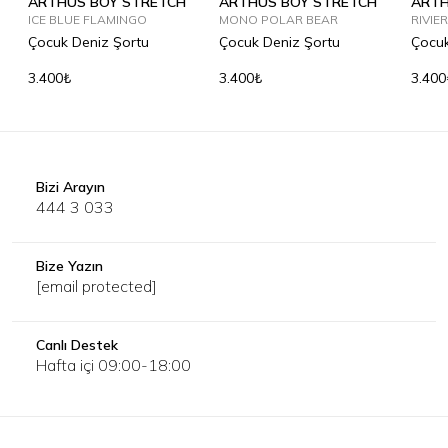
ARTHUS BOY STRETCH
ARTHUS BOY STRETCH
ARTH
ICE BLUE FLAMINGO
MONO POLAR BEAR
RIVIE
Çocuk Deniz Şortu
Çocuk Deniz Şortu
Çocuk
3.400₺
3.400₺
3.400
Bizi Arayın
444 3 033
Bize Yazın
[email protected]
Canlı Destek
Hafta içi 09:00-18:00