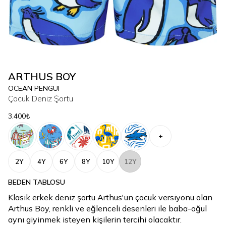
ARTHUS BOY
OCEAN PENGUI
Çocuk Deniz Şortu
3.400₺
+
2Y
4Y
6Y
8Y
10Y
12Y
BEDEN TABLOSU
Klasik erkek deniz şortu Arthus'un çocuk versiyonu olan
Arthus Boy, renkli ve eğlenceli desenleri ile baba-oğul
aynı giyinmek isteyen kişilerin tercihi olacaktır.