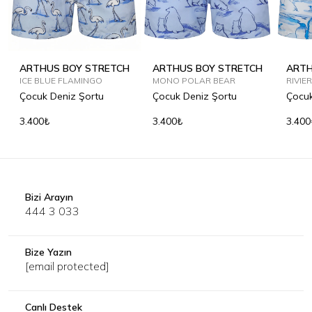
ARTHUS BOY STRETCH
ARTHUS BOY STRETCH
ARTH
ICE BLUE FLAMINGO
MONO POLAR BEAR
RIVIE
Çocuk Deniz Şortu
Çocuk Deniz Şortu
Çocuk
3.400₺
3.400₺
3.400
Bizi Arayın
444 3 033
Bize Yazın
[email protected]
Canlı Destek