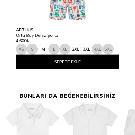
ARTHUS
Orta Boy Deniz Şortu
4.600₺
XS
S
M
L
XL
2XL
3XL
4XL
5XL
SEPETE EKLE
BUNLARI DA BEĞENEBİLİRSİNİZ