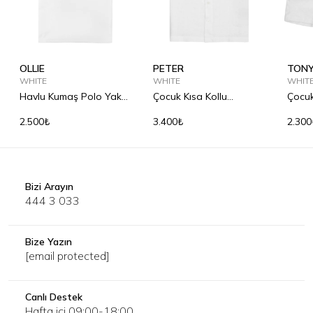
OLLIE
PETER
TON
WHITE
WHITE
WHIT
Havlu Kumaş Polo Yaka
Çocuk Kısa Kollu
Çocu
Çocuk Shirt
Bowling Yaka Keten
Şort
2.500₺
3.400₺
2.300
Gömlek
Bizi Arayın
444 3 033
Bize Yazın
[email protected]
Canlı Destek
Hafta içi 09:00-18:00