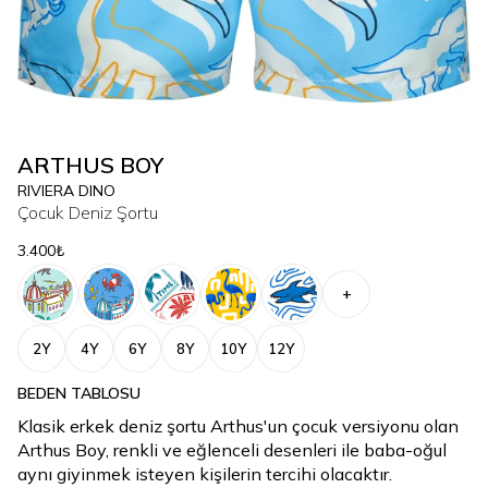
ARTHUS BOY
RIVIERA DINO
Çocuk Deniz Şortu
3.400₺
+
2Y
4Y
6Y
8Y
10Y
12Y
BEDEN TABLOSU
Klasik erkek deniz şortu Arthus'un çocuk versiyonu olan
Arthus Boy, renkli ve eğlenceli desenleri ile baba-oğul
aynı giyinmek isteyen kişilerin tercihi olacaktır.