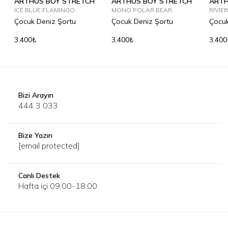
ARTHUS BOY STRETCH
ARTHUS BOY STRETCH
ARTH
ICE BLUE FLAMINGO
MONO POLAR BEAR
RIVIE
Çocuk Deniz Şortu
Çocuk Deniz Şortu
Çocuk
3.400₺
3.400₺
3.400
Bizi Arayın
444 3 033
Bize Yazın
[email protected]
Canlı Destek
Hafta içi 09:00-18:00