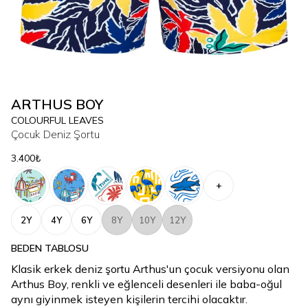
ARTHUS BOY
COLOURFUL LEAVES
Çocuk Deniz Şortu
3.400₺
+
2Y
4Y
6Y
8Y
10Y
12Y
BEDEN TABLOSU
Klasik erkek deniz şortu Arthus'un çocuk versiyonu olan
Arthus Boy, renkli ve eğlenceli desenleri ile baba-oğul
aynı giyinmek isteyen kişilerin tercihi olacaktır.