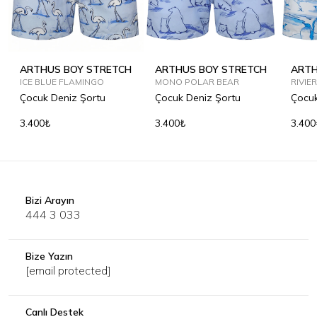
ARTHUS BOY STRETCH
ARTHUS BOY STRETCH
ARTH
ICE BLUE FLAMINGO
MONO POLAR BEAR
RIVIE
Çocuk Deniz Şortu
Çocuk Deniz Şortu
Çocuk
3.400₺
3.400₺
3.400
Bizi Arayın
444 3 033
Bize Yazın
[email protected]
Canlı Destek