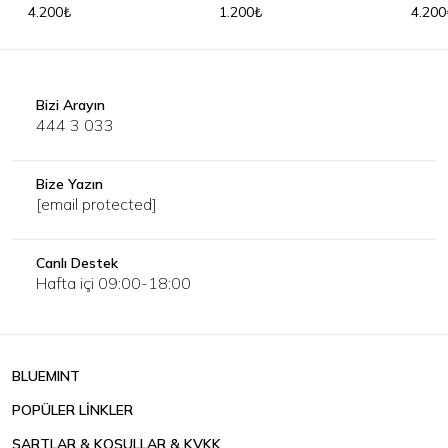
4.200₺
1.200₺
4.200
Bizi Arayın
444 3 033
Bize Yazın
[email protected]
Canlı Destek
Hafta içi 09:00-18:00
BLUEMINT
POPÜLER LİNKLER
ŞARTLAR & KOŞULLAR & KVKK