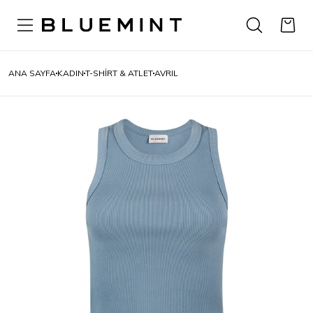
ANA SAYFA
KADIN
T-SHIRT & ATLET
AVRIL