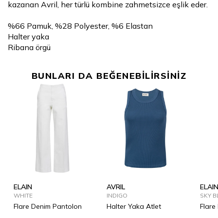
kazanan Avril, her türlü kombine zahmetsizce eşlik eder.
%66 Pamuk, %28 Polyester, %6 Elastan
Halter yaka
Ribana örgü
BUNLARI DA BEĞENEBİLİRSİNİZ
ELAIN
AVRIL
ELAI
WHITE
INDIGO
SKY B
Flare Denim Pantolon
Halter Yaka Atlet
Flare