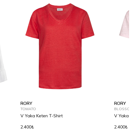
RORY
RORY
TOMATO
BLOSSOM
V Yaka Keten T-Shirt
V Yaka Kete
2.400₺
2.400₺