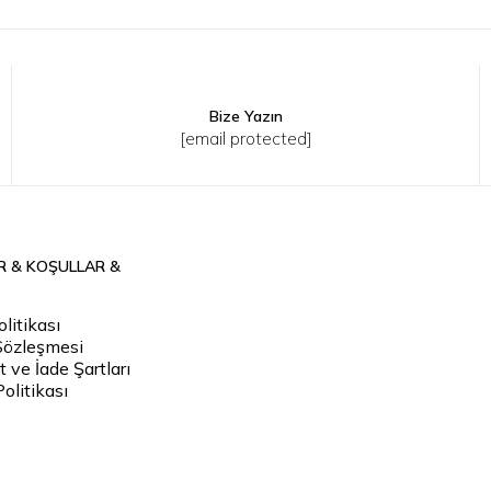
Bize Yazın
L
34
36
38
40
[email protected]
R & KOŞULLAR &
litikası
Sözleşmesi
 ve İade Şartları
Politikası