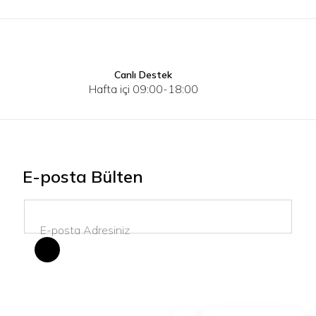
Canlı Destek
XS
S
M
L
XS
S
Hafta içi 09:00-18:00
E-posta Bülten