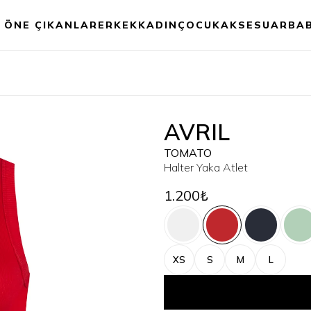
ÖNE ÇIKANLAR
ERKEK
KADIN
ÇOCUK
AKSESUAR
BA
AVRIL
TOMATO
Halter Yaka Atlet
1.200₺
XS
S
M
L