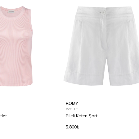
ROMY
WHITE
tlet
Pileli Keten Şort
5.800₺