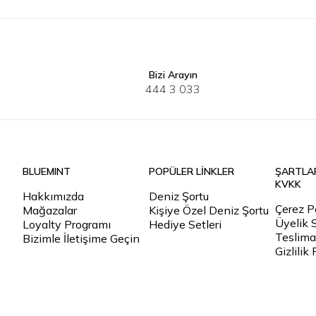
Bizi Arayın
34
36
38
40
42
XS
S
M
444 3 033
BLUEMINT
POPÜLER LİNKLER
ŞARTLA
KVKK
Hakkımızda
Deniz Şortu
Çerez Po
Mağazalar
Kişiye Özel Deniz Şortu
Üyelik 
Loyalty Programı
Hediye Setleri
Teslimat
Bizimle İletişime Geçin
Gizlilik 