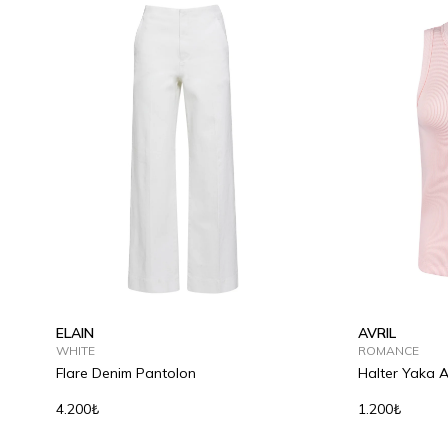
ELAIN
AVRIL
WHITE
ROMANCE
Flare Denim Pantolon
Halter Yaka A
4.200₺
1.200₺