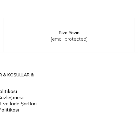
Bize Yazın
2
43
44
XS
S
M
L
XL
2XL
[email protected]
R & KOŞULLAR &
litikası
Sözleşmesi
 ve İade Şartları
Politikası