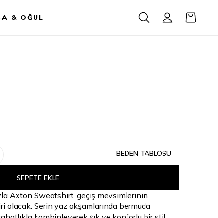
BA & OĞUL
BEDEN TABLOSU
SEPETE EKLE
yla Axton Sweatshirt, geçiş mevsimlerinin
ri olacak. Serin yaz akşamlarında bermuda
rahatlıkla kombinleyerek şık ve konforlu bir stil