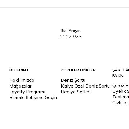
Bizi Arayın
30
32
33
34
36
38
40
40
41
4
444 3 033
BLUEMINT
POPÜLER LİNKLER
ŞARTLA
KVKK
Hakkımızda
Deniz Şortu
Çerez Po
Mağazalar
Kişiye Özel Deniz Şortu
Üyelik 
Loyalty Programı
Hediye Setleri
Teslimat
Bizimle İletişime Geçin
Gizlilik 