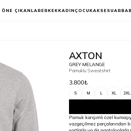
ÖNE ÇIKANLAR
ERKEK
KADIN
ÇOCUK
AKSESUAR
BA
AXTON
GREY MELANGE
Pamuklu Sweatshirt
3.800₺
S
M
L
XL
2XL
Pamuk karışımlı özel kumaşı
vazgeçilmez parçalarından bi
şortlarla ya da pantolonlarla 