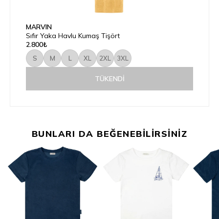
MARVIN
Sıfır Yaka Havlu Kumaş Tişört
2.800₺
S
M
L
XL
2XL
3XL
TÜKENDI
BUNLARI DA BEĞENEBİLİRSİNİZ