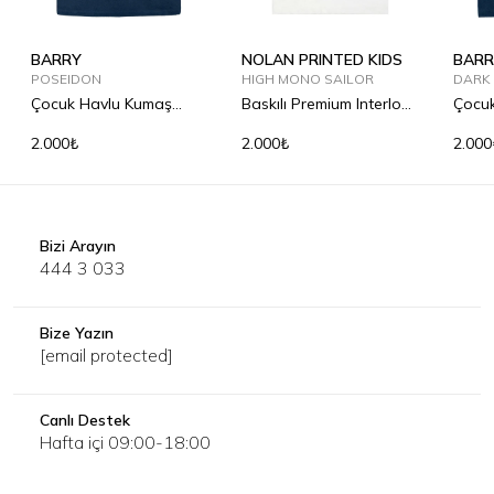
BARRY
NOLAN PRINTED KIDS
BARR
POSEIDON
HIGH MONO SAILOR
DARK
Çocuk Havlu Kumaş
Baskılı Premium Interlok
Çocu
Tişört
Tişört
Tişör
2.000₺
2.000₺
2.000
Bizi Arayın
444 3 033
Bize Yazın
[email protected]
Canlı Destek
Hafta içi 09:00-18:00