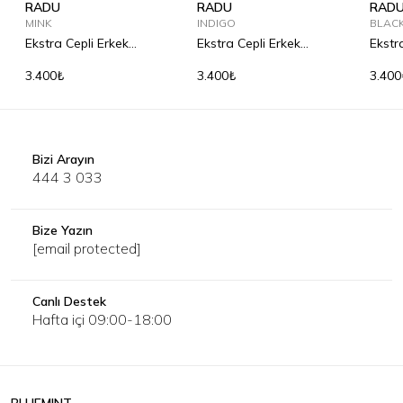
RADU
RADU
RAD
MINK
INDIGO
BLAC
Ekstra Cepli Erkek
Ekstra Cepli Erkek
Ekstr
Cüzdanı
Cüzdanı
Cüzd
3.400₺
3.400₺
3.400
Bizi Arayın
444 3 033
Bize Yazın
[email protected]
Canlı Destek
Hafta içi 09:00-18:00