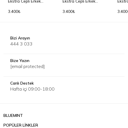
Ekstra Cepli Erkek
Ekstra Cepli Erkek
Ekstr
Cüzdanı
Cüzdanı
Cüzd
3.400₺
3.400₺
3.400
Bizi Arayın
444 3 033
Bize Yazın
[email protected]
Canlı Destek
Hafta içi 09:00-18:00
BLUEMINT
POPÜLER LİNKLER