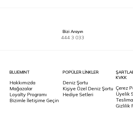
Bizi Arayın
444 3 033
BLUEMINT
POPÜLER LİNKLER
ŞARTLA
KVKK
Hakkımızda
Deniz Şortu
Çerez Po
Mağazalar
Kişiye Özel Deniz Şortu
Üyelik 
Loyalty Programı
Hediye Setleri
Teslimat
Bizimle İletişime Geçin
Gizlilik 