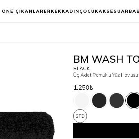
ÖNE ÇIKANLAR
ERKEK
KADIN
ÇOCUK
AKSESUAR
BA
BM WASH TO
BLACK
Üç Adet Pamuklu Yüz Havlusu 
1.250₺
STD