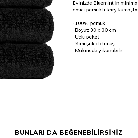
Evinizde Bluemint'in minimal
emici pamuklu terry kumaştan 
· 100% pamuk
· Boyut: 30 x 30 cm
· Üçlü paket
· Yumuşak dokunuş
· Makinede yıkanabilir
BUNLARI DA BEĞENEBİLİRSİNİZ