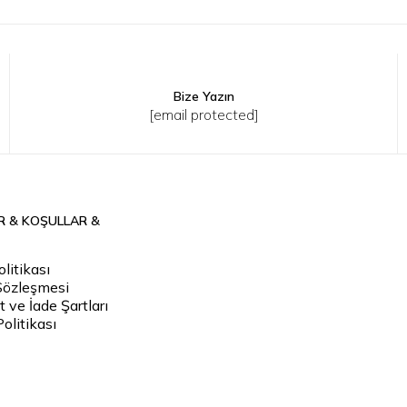
Bize Yazın
[email protected]
R & KOŞULLAR &
litikası
Sözleşmesi
 ve İade Şartları
Politikası