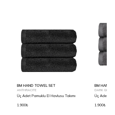
BM HAND TOWEL SET
BM HAND T
ANTHRACITE
DARK GREY
Üç Adet Pamuklu El Havlusu Takımı
Üç Adet Pam
1.900₺
1.900₺