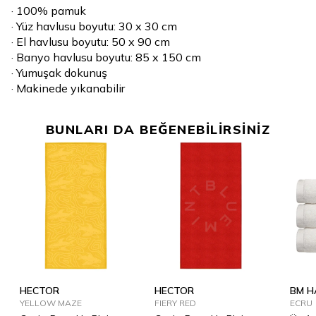
· 100% pamuk
· Yüz havlusu boyutu: 30 x 30 cm
· El havlusu boyutu: 50 x 90 cm
· Banyo havlusu boyutu: 85 x 150 cm
· Yumuşak dokunuş
· Makinede yıkanabilir
BUNLARI DA BEĞENEBİLİRSİNİZ
HECTOR
HECTOR
BM H
YELLOW MAZE
FIERY RED
ECRU