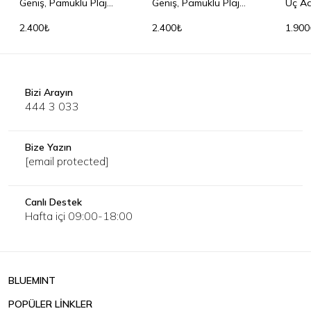
Geniş, Pamuklu Plaj
Geniş, Pamuklu Plaj
Üç Ad
Havlusu
Havlusu
Havlu
2.400₺
2.400₺
1.900
Bizi Arayın
444 3 033
Bize Yazın
[email protected]
Canlı Destek
Hafta içi 09:00-18:00
BLUEMINT
POPÜLER LİNKLER