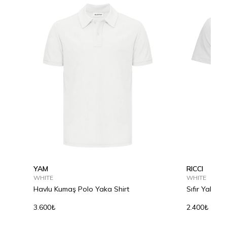
YAM
RICCI
WHITE
WHITE
Havlu Kumaş Polo Yaka Shirt
Sıfır Yaka P
3.600₺
2.400₺