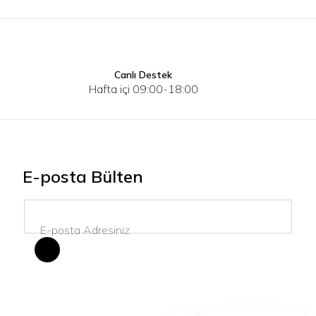
Canlı Destek
S
M
L
XL
2XL
3XL
S
Hafta içi 09:00-18:00
E-posta Bülten