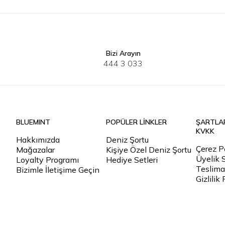
Bizi Arayın
S
M
L
XL
2XL
3XL
XS
S
444 3 033
BLUEMINT
POPÜLER LİNKLER
ŞARTLA
KVKK
Hakkımızda
Deniz Şortu
Çerez Po
Mağazalar
Kişiye Özel Deniz Şortu
Üyelik 
Loyalty Programı
Hediye Setleri
Teslimat
Bizimle İletişime Geçin
Gizlilik 