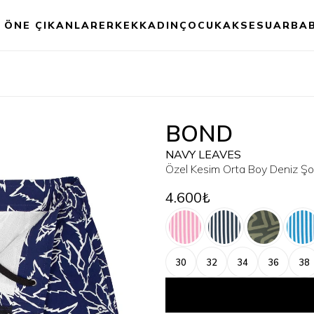
ÖNE ÇIKANLAR
ERKEK
KADIN
ÇOCUK
AKSESUAR
BA
BOND
NAVY LEAVES
Özel Kesim Orta Boy Deniz Şo
4.600₺
30
32
34
36
38