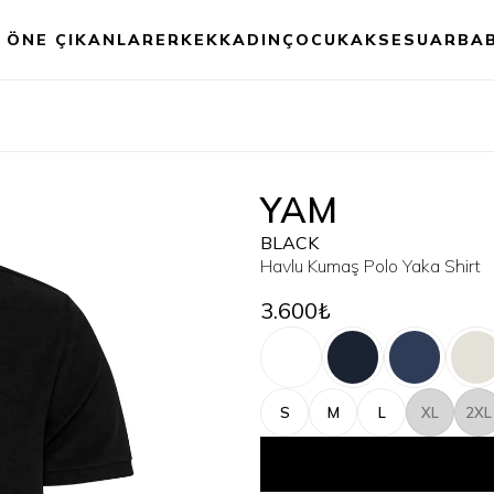
ÖNE ÇIKANLAR
ERKEK
KADIN
ÇOCUK
AKSESUAR
BA
YAM
BLACK
Havlu Kumaş Polo Yaka Shirt
3.600₺
S
M
L
XL
2XL