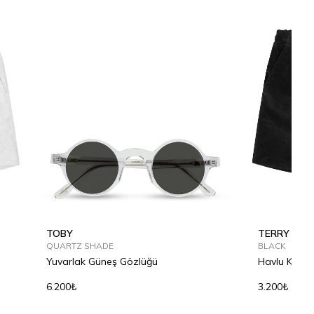
TOBY
TERRY
QUARTZ SHADE
BLACK
Yuvarlak Güneş Gözlüğü
Havlu Kumaş
6.200₺
3.200₺