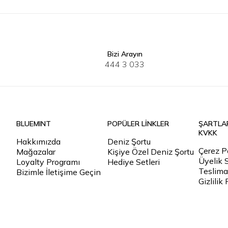
Bizi Arayın
XS
S
M
L
XL
2XL
3XL
4XL
40
5XL
41
4
444 3 033
BLUEMINT
POPÜLER LİNKLER
ŞARTLA
KVKK
Hakkımızda
Deniz Şortu
Çerez Po
Mağazalar
Kişiye Özel Deniz Şortu
Üyelik 
Loyalty Programı
Hediye Setleri
Teslimat
Bizimle İletişime Geçin
Gizlilik 