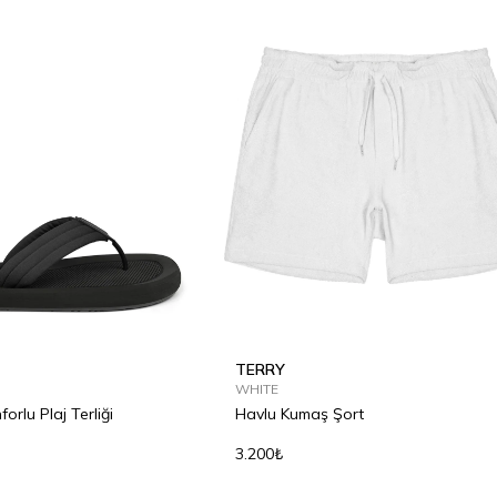
TERRY
WHITE
rlu Plaj Terliği
Havlu Kumaş Şort
3.200₺