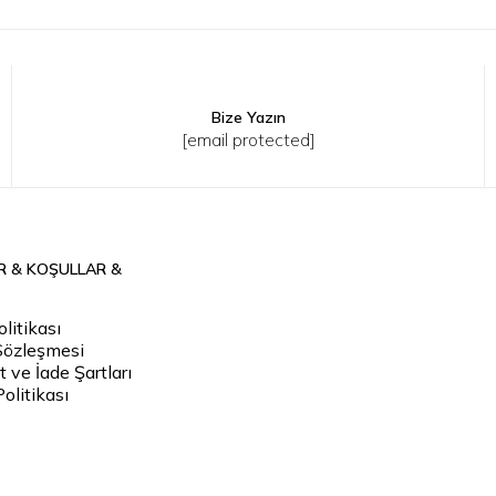
Bize Yazın
2
43
44
45
XS
S
M
L
XL
2XL
[email protected]
R & KOŞULLAR &
litikası
Sözleşmesi
 ve İade Şartları
Politikası