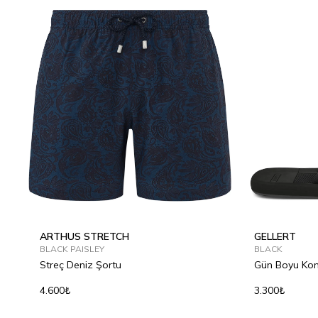
ARTHUS STRETCH
GELLERT
BLACK PAISLEY
BLACK
Streç Deniz Şortu
Gün Boyu Konfo
4.600₺
3.300₺