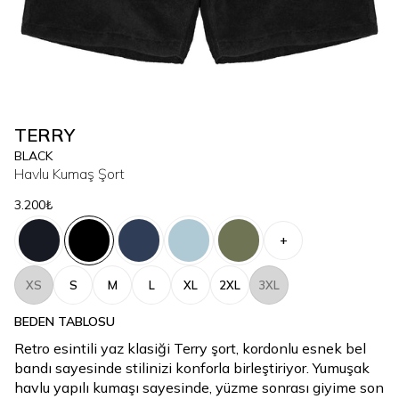
TERRY
BLACK
Havlu Kumaş Şort
3.200₺
+
XS
S
M
L
XL
2XL
3XL
BEDEN TABLOSU
Retro esintili yaz klasiği Terry şort, kordonlu esnek bel
bandı sayesinde stilinizi konforla birleştiriyor. Yumuşak
havlu yapılı kumaşı sayesinde, yüzme sonrası giyime son