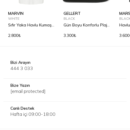
MARVIN
GELLERT
MARS
WHITE
BLACK
BLAC
Sıfır Yaka Havlu Kumaş
Gün Boyu Konforlu Plaj
Havlu
Tişört
Terliği
Yaka
2.800₺
3.300₺
3.600
Bizi Arayın
444 3 033
Bize Yazın
[email protected]
Canlı Destek
Hafta içi 09:00-18:00