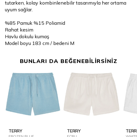
tutarken, kolay kombinlenebilir tasarımıyla her ortama
uyum sağlar.
%85 Pamuk %15 Poliamid
Rahat kesim
Havlu dokulu kumaş
Model boyu 183 cm / bedeni M
BUNLARI DA BEĞENEBİLİRSİNİZ
TERRY
TERRY
TERR
FROZEN BLUE
ECRU
WHIT