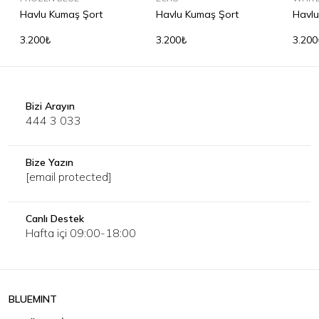
Havlu Kumaş Şort
Havlu Kumaş Şort
Havlu
3.200₺
3.200₺
3.200
Bizi Arayın
444 3 033
Bize Yazın
[email protected]
Canlı Destek
Hafta içi 09:00-18:00
BLUEMINT