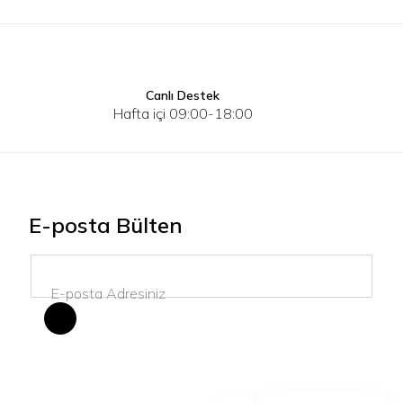
Canlı Destek
3XL
4XL
S
M
L
XL
2XL
S
M
Hafta içi 09:00-18:00
E-posta Bülten