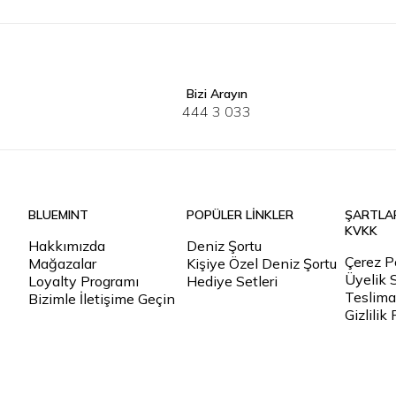
Bizi Arayın
S
M
L
XL
2XL
3XL
S
M
L
444 3 033
BLUEMINT
POPÜLER LİNKLER
ŞARTLA
KVKK
Hakkımızda
Deniz Şortu
Çerez Po
Mağazalar
Kişiye Özel Deniz Şortu
Üyelik 
Loyalty Programı
Hediye Setleri
Teslimat
Bizimle İletişime Geçin
Gizlilik 