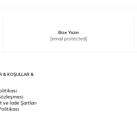
Bize Yazın
XL
2XL
3XL
XS
S
M
L
XL
2XL
[email protected]
R & KOŞULLAR &
litikası
Sözleşmesi
 ve İade Şartları
Politikası