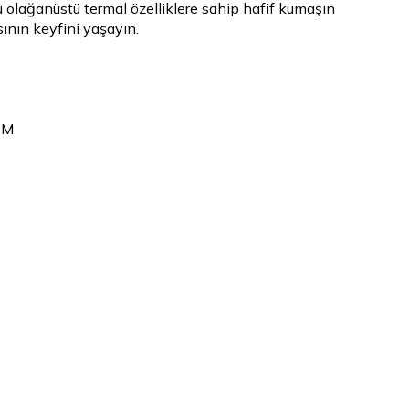
u olağanüstü termal özelliklere sahip hafif kumaşın
ının keyfini yaşayın.
 M