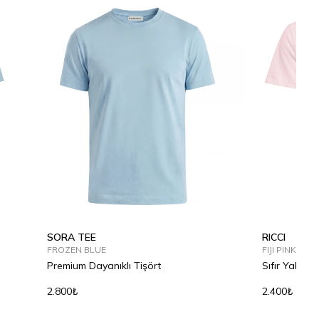
SORA TEE
RICCI
FROZEN BLUE
FIJI PINK
Premium Dayanıklı Tişört
Sıfır Yaka P
2.800₺
2.400₺