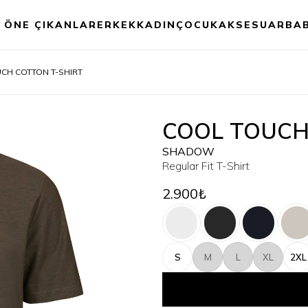
ÖNE ÇIKANLAR
ERKEK
KADIN
ÇOCUK
AKSESUAR
BA
CH COTTON T-SHIRT
COOL TOUCH
SHADOW
Regular Fit T-Shirt
2.900₺
S
M
L
XL
2XL