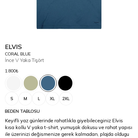
ELVIS
CORAL BLUE
İnce V Yaka Tişört
1.800₺
S
M
L
XL
2XL
BEDEN TABLOSU
Keyifli yaz günlerinde rahatlıkla giyebileceginiz Elvis
kısa kollu V yaka t-shirt, yumuşak dokusu ve rahat yapısı
ile üzerinizi değismenize gerek kalmadan, plajda oldugu