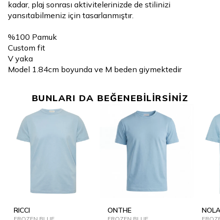
kadar, plaj sonrası aktivitelerinizde de stilinizi
yansıtabilmeniz için tasarlanmıştır.
%100 Pamuk
Custom fit
V yaka
Model 1.84cm boyunda ve M beden giymektedir
BUNLARI DA BEĞENEBİLİRSİNİZ
RICCI
ONTHE
NOL
FROZEN BLUE
FROZEN BLUE
FROZ