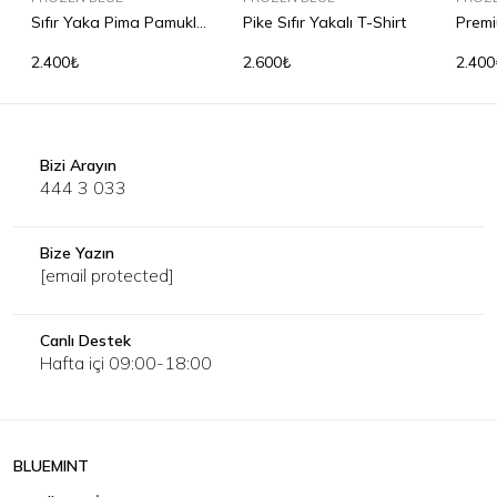
Sıfır Yaka Pima Pamuklu
Pike Sıfır Yakalı T-Shirt
Premi
Tişört
2.400₺
2.600₺
2.400
Bizi Arayın
444 3 033
Bize Yazın
[email protected]
Canlı Destek
Hafta içi 09:00-18:00
BLUEMINT