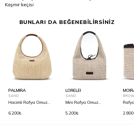
Kaşmir keçisi
BUNLARI DA BEĞENEBİLİRSİNİZ
PALMIRA
LORELEI
MOIR
SAND
SAND
BRO
Hacimli Rafya Omuz
Mini Rafya Omuz
Rafya
Çantası
Çantası
6.200₺
5.200₺
2.800