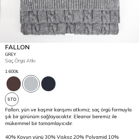
FALLON
GREY
Saç Örgü Atkı
1.600₺
STD
Fallon, yün ve kaşmir karışımı atkımız, saç örgü formuyla
şık bir görünüm sağlayacaktır. Eleanor beremiz ile
mükemmel bir tamamlayıcıdır.
40% Koyun yünü 30% Viskoz 20% Polyamid 10%