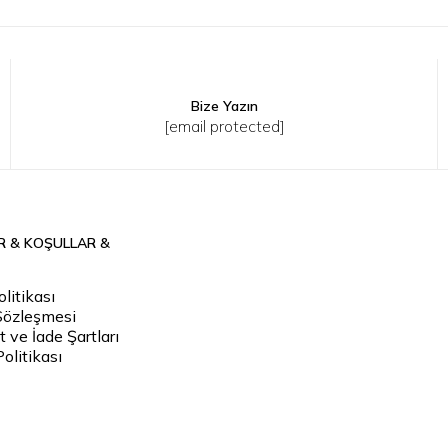
Bize Yazın
[email protected]
R & KOŞULLAR &
litikası
Sözleşmesi
 ve İade Şartları
Politikası