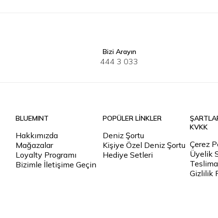
Bizi Arayın
444 3 033
BLUEMINT
POPÜLER LİNKLER
ŞARTLA
KVKK
Hakkımızda
Deniz Şortu
Çerez Po
Mağazalar
Kişiye Özel Deniz Şortu
Üyelik 
Loyalty Programı
Hediye Setleri
Teslimat
Bizimle İletişime Geçin
Gizlilik 