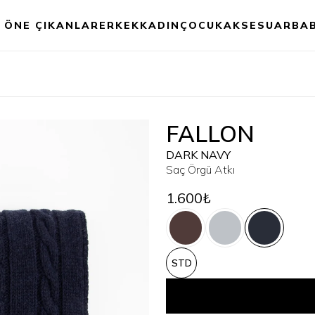
ÖNE ÇIKANLAR
ERKEK
KADIN
ÇOCUK
AKSESUAR
BA
FALLON
DARK NAVY
Saç Örgü Atkı
1.600₺
STD