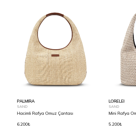
PALMIRA
LORELEI
SAND
SAND
Hacimli Rafya Omuz Çantası
Mini Rafya O
6.200₺
5.200₺