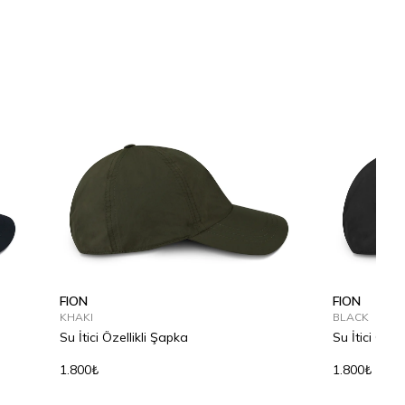
FION
FION
KHAKI
BLACK
Su İtici Özellikli Şapka
Su İtici Özel
1.800₺
1.800₺