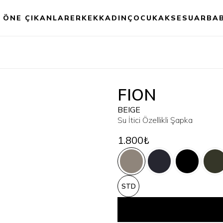
ÖNE ÇIKANLAR
ERKEK
KADIN
ÇOCUK
AKSESUAR
BA
FION
BEIGE
Su İtici Özellikli Şapka
1.800₺
STD