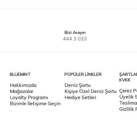
Bizi Arayın
444 3 033
BLUEMINT
POPÜLER LİNKLER
ŞARTLA
KVKK
Hakkımızda
Deniz Şortu
Çerez Po
Mağazalar
Kişiye Özel Deniz Şortu
Üyelik 
Loyalty Programı
Hediye Setleri
Teslimat
Bizimle İletişime Geçin
Gizlilik 