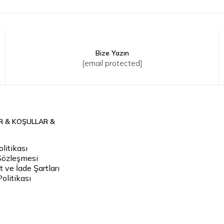
Bize Yazın
[email protected]
R & KOŞULLAR &
litikası
Sözleşmesi
 ve İade Şartları
Politikası