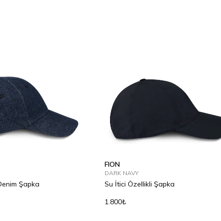
FION
DARK NAVY
 Denim Şapka
Su İtici Özellikli Şapka
1.800₺