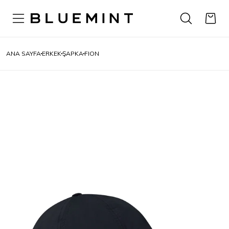
ANA SAYFA
ERKEK
ŞAPKA
FION