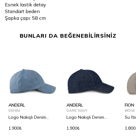
Esnek lastik detay
Standart beden
Şapka çapı: 58 cm
BUNLARI DA BEĞENEBİLİRSİNİZ
ANDERL
ANDERL
FION
DENIM
DARK NAVY
BEIGE
Logo Nakışlı Denim
Logo Nakışlı Denim
Su İti
Şapka
Şapka
1.900₺
1.900₺
1.800