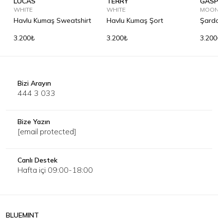
LUCAS
TERRY
GAS
WHITE
WHITE
MOON
Havlu Kumaş Sweatshirt
Havlu Kumaş Şort
Şardo
3.200₺
3.200₺
3.200
Bizi Arayın
444 3 033
Bize Yazın
[email protected]
Canlı Destek
Hafta içi 09:00-18:00
BLUEMINT