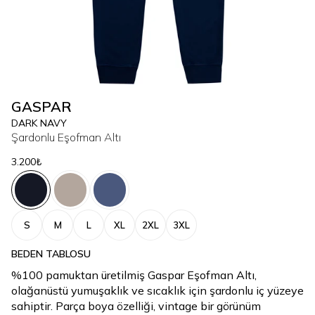
GASPAR
DARK NAVY
Şardonlu Eşofman Altı
3.200₺
S
M
L
XL
2XL
3XL
BEDEN TABLOSU
%100 pamuktan üretilmiş Gaspar Eşofman Altı,
olağanüstü yumuşaklık ve sıcaklık için şardonlu iç yüzeye
sahiptir. Parça boya özelliği, vintage bir görünüm