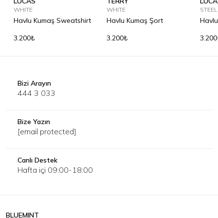
LUCAS
TERRY
LUCA
WHITE
WHITE
STEEL
Havlu Kumaş Sweatshirt
Havlu Kumaş Şort
Havlu
3.200₺
3.200₺
3.200
Bizi Arayın
444 3 033
Bize Yazın
[email protected]
Canlı Destek
Hafta içi 09:00-18:00
BLUEMINT