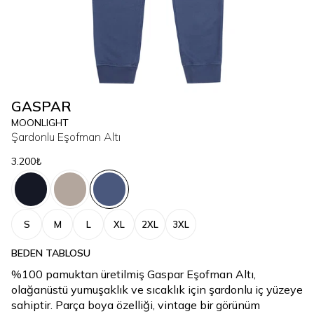
GASPAR
MOONLIGHT
Şardonlu Eşofman Altı
3.200₺
S
M
L
XL
2XL
3XL
BEDEN TABLOSU
%100 pamuktan üretilmiş Gaspar Eşofman Altı,
olağanüstü yumuşaklık ve sıcaklık için şardonlu iç yüzeye
sahiptir. Parça boya özelliği, vintage bir görünüm