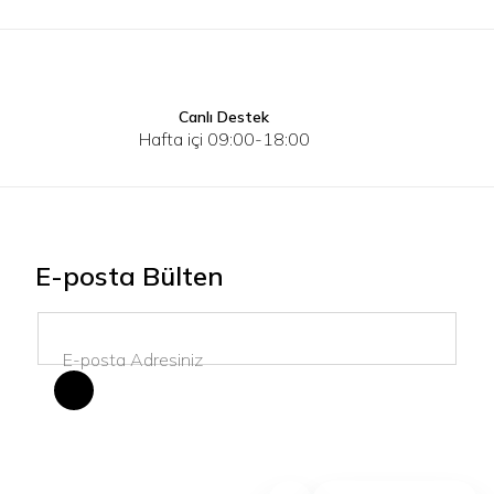
Canlı Destek
S
M
L
S
M
Hafta içi 09:00-18:00
E-posta Bülten