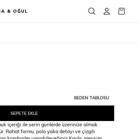
BA & OĞUL
BEDEN TABLOSU
SEPETE EKLE
 içeriği ile serin günlerde üzerinize almak
ür. Rahat formu, polo yaka detayı ve çizgili
or kombinler yapabileceğiniz Kayla, mevsim