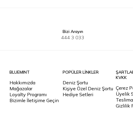
Bizi Arayın
XS-S
M-L
XS-S
M-L
444 3 033
BLUEMINT
POPÜLER LİNKLER
ŞARTLA
KVKK
Hakkımızda
Deniz Şortu
Çerez Po
Mağazalar
Kişiye Özel Deniz Şortu
Üyelik 
Loyalty Programı
Hediye Setleri
Teslimat
Bizimle İletişime Geçin
Gizlilik 