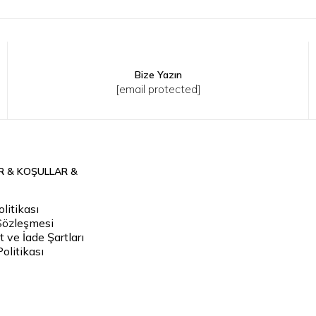
Bize Yazın
XS-S
M-L
[email protected]
R & KOŞULLAR &
litikası
Sözleşmesi
 ve İade Şartları
Politikası