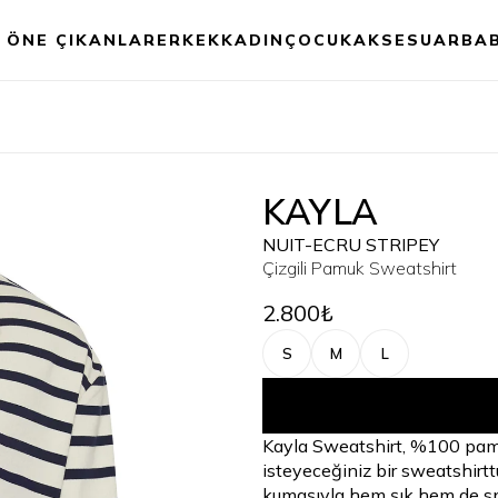
ÖNE ÇIKANLAR
ERKEK
KADIN
ÇOCUK
AKSESUAR
BA
KAYLA
NUIT-ECRU STRIPEY
Çizgili Pamuk Sweatshirt
2.800₺
S
M
L
Kayla Sweatshirt, %100 pamuk
isteyeceğiniz bir sweatshirtt
kumaşıyla hem şık hem de sp