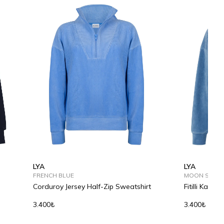
LYA
LYA
FRENCH BLUE
MOON STON
Corduroy Jersey Half-Zip Sweatshirt
Fitilli Kadi
3.400₺
3.400₺