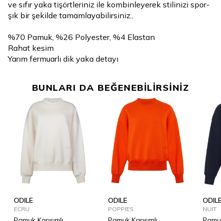
ve sıfır yaka tişörtleriniz ile kombinleyerek stilinizi spor-
şık bir şekilde tamamlayabilirsiniz..
%70 Pamuk, %26 Polyester, %4 Elastan
Rahat kesim
Yarım fermuarlı dik yaka detayı
BUNLARI DA BEĞENEBİLİRSİNİZ
ODILE
ODILE
ODIL
ECRU
POPPIES
NUIT
Pamuk Karışımlı
Pamuk Karışımlı
Pamuk