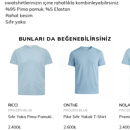
swatshirtlerinizin içine rahatlıkla kombinleyebilirsiniz.
·%95 Pima pamuk, %5 Elastan
·Rahat kesim
·Sıfır yaka
BUNLARI DA BEĞENEBİLİRSİNİZ
RICCI
ONTHE
NOL
FROZEN BLUE
FROZEN BLUE
FROZ
Sıfır Yaka Pima Pamuklu
Pike Sıfır Yakalı T-Shirt
Premi
Tişört
2.400₺
2.600₺
2.400