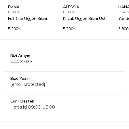
EMMA
ALESSIA
LIAN
BLACK
BLACK
BLAC
Full-Cup Üçgen Bikini
Küçük Üçgen Bikini Üst
Yanda
Üst
Alt
5.200₺
5.200₺
3.800
Bizi Arayın
444 3 033
Bize Yazın
[email protected]
Canlı Destek
Hafta içi 09:00-18:00