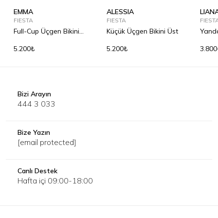
EMMA
ALESSIA
LIAN
FIESTA
FIESTA
FIEST
Full-Cup Üçgen Bikini
Küçük Üçgen Bikini Üst
Yanda
Üst
Alt
5.200₺
5.200₺
3.800
Bizi Arayın
444 3 033
Bize Yazın
[email protected]
Canlı Destek
Hafta içi 09:00-18:00