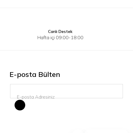
Canlı Destek
40
41
42
43
44
45
40
41
Hafta içi 09:00-18:00
E-posta Bülten