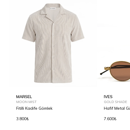
MARSEL
IVES
MOON MIST
GOLD SHADE
Fitilli Kadife Gömlek
Hafif Metal 
3.800₺
7.600₺