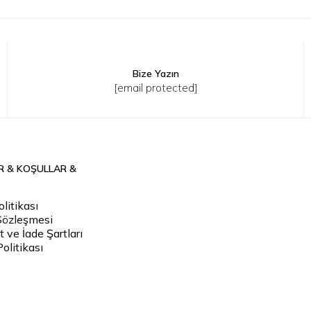
Bize Yazın
[email protected]
R & KOŞULLAR &
litikası
Sözleşmesi
 ve İade Şartları
Politikası