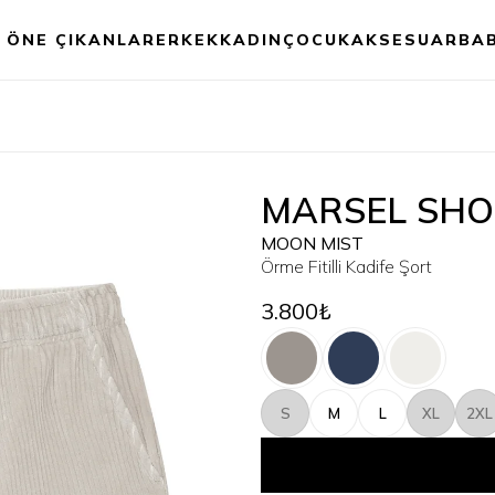
ÖNE ÇIKANLAR
ERKEK
KADIN
ÇOCUK
AKSESUAR
BA
MARSEL SHO
MOON MIST
Örme Fitilli Kadife Şort
3.800₺
S
M
L
XL
2XL