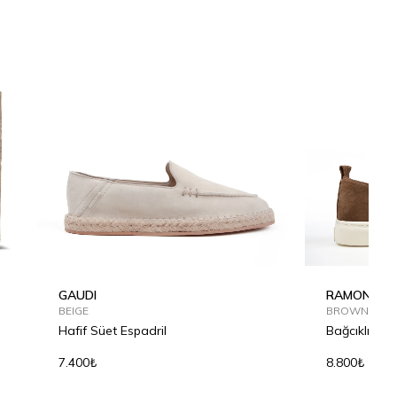
GAUDI
RAMON
BEIGE
BROWN
Hafif Süet Espadril
Bağcıklı Der
7.400₺
8.800₺