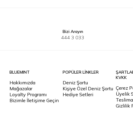
Bizi Arayın
S
M
L
XL
2XL
3XL
444 3 033
BLUEMINT
POPÜLER LİNKLER
ŞARTLA
KVKK
Hakkımızda
Deniz Şortu
Çerez Po
Mağazalar
Kişiye Özel Deniz Şortu
Üyelik 
Loyalty Programı
Hediye Setleri
Teslimat
Bizimle İletişime Geçin
Gizlilik 