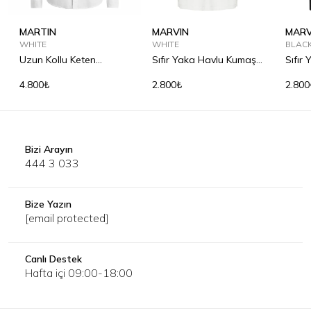
MARTIN
MARVIN
MARV
WHITE
WHITE
BLAC
Uzun Kollu Keten
Sıfır Yaka Havlu Kumaş
Sıfır
Gömlek
Tişört
Tişör
4.800₺
2.800₺
2.800
Bizi Arayın
444 3 033
Bize Yazın
[email protected]
Canlı Destek
Hafta içi 09:00-18:00