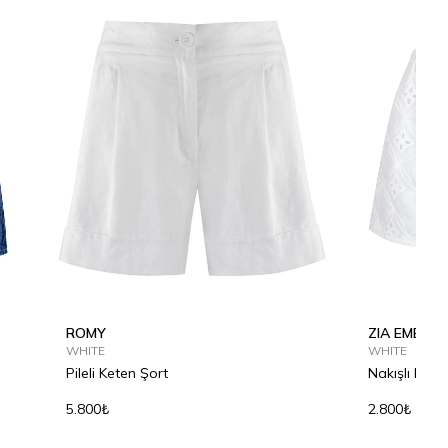
ROMY
ZIA EMBRO
WHITE
WHITE
Pileli Keten Şort
Nakışlı Pam
5.800₺
2.800₺