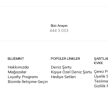
Bizi Arayın
34
36
38
40
34
36
3
444 3 033
BLUEMINT
POPÜLER LİNKLER
ŞARTLA
KVKK
Hakkımızda
Deniz Şortu
Çerez Po
Mağazalar
Kişiye Özel Deniz Şortu
Üyelik 
Loyalty Programı
Hediye Setleri
Teslimat
Bizimle İletişime Geçin
Gizlilik 