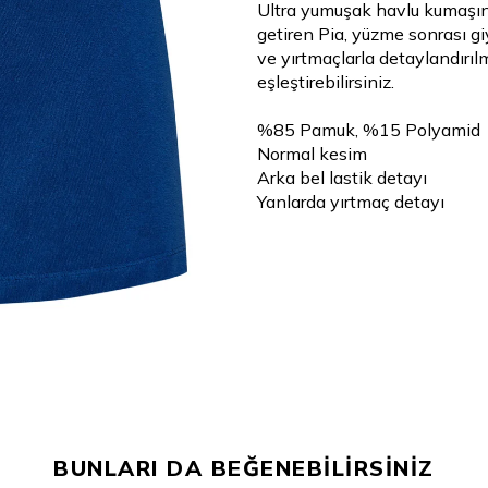
Ultra yumuşak havlu kumaşınd
getiren Pia, yüzme sonrası gi
ve yırtmaçlarla detaylandırıl
eşleştirebilirsiniz.
%85 Pamuk, %15 Polyamid
Normal kesim
Arka bel lastik detayı
Yanlarda yırtmaç detayı
BUNLARI DA BEĞENEBİLİRSİNİZ