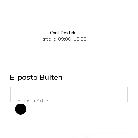
Canlı Destek
34
36
38
40
S
M
Hafta içi 09:00-18:00
E-posta Bülten