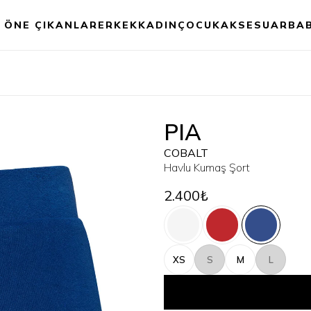
ÖNE ÇIKANLAR
ERKEK
KADIN
ÇOCUK
AKSESUAR
BA
PIA
COBALT
Havlu Kumaş Şort
2.400₺
XS
S
M
L