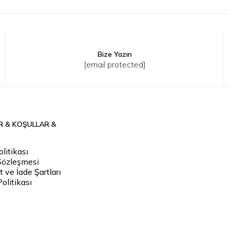
Bize Yazın
8
36
38
40
[email protected]
R & KOŞULLAR &
litikası
Sözleşmesi
 ve İade Şartları
Politikası