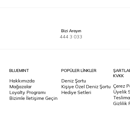
Bizi Arayın
34
36
38
40
34
36
3
444 3 033
BLUEMINT
POPÜLER LİNKLER
ŞARTLA
KVKK
Hakkımızda
Deniz Şortu
Çerez Po
Mağazalar
Kişiye Özel Deniz Şortu
Üyelik 
Loyalty Programı
Hediye Setleri
Teslimat
Bizimle İletişime Geçin
Gizlilik 