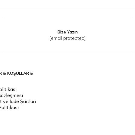
Bize Yazın
8
36
38
40
[email protected]
R & KOŞULLAR &
litikası
Sözleşmesi
 ve İade Şartları
Politikası