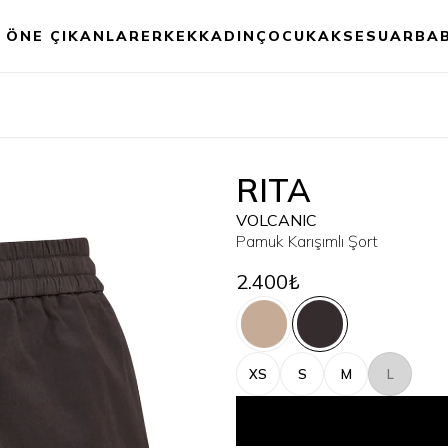
ÖNE ÇIKANLAR
ERKEK
KADIN
ÇOCUK
AKSESUAR
BA
RITA
VOLCANIC
Pamuk Karışımlı Şort
2.400₺
XS
S
M
L