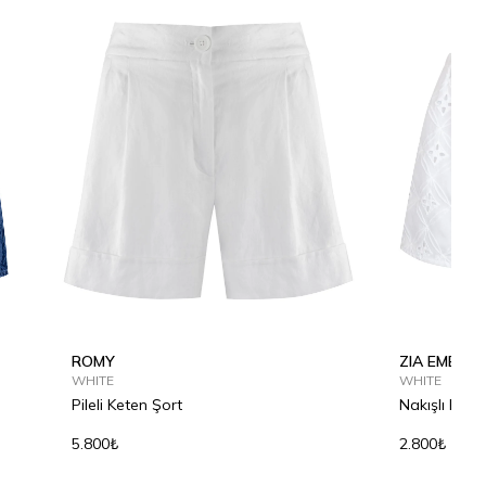
ROMY
ZIA EMBRO
WHITE
WHITE
Pileli Keten Şort
Nakışlı Pam
5.800₺
2.800₺