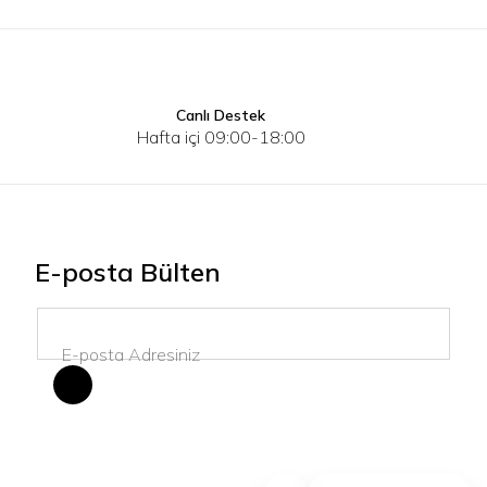
Canlı Destek
34
36
38
40
S
M
Hafta içi 09:00-18:00
E-posta Bülten