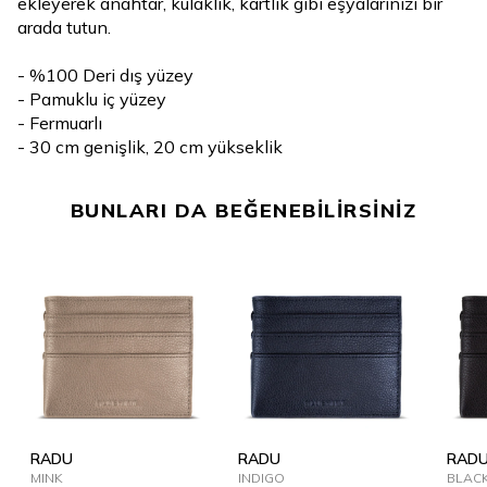
ekleyerek anahtar, kulaklık, kartlık gibi eşyalarınızı bir
arada tutun.
- %100 Deri dış yüzey
- Pamuklu iç yüzey
- Fermuarlı
- 30 cm genişlik, 20 cm yükseklik
BUNLARI DA BEĞENEBİLİRSİNİZ
RADU
RADU
RAD
MINK
INDIGO
BLAC