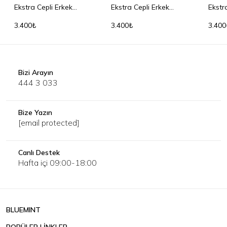
Ekstra Cepli Erkek
Ekstra Cepli Erkek
Ekstr
Cüzdanı
Cüzdanı
Cüzd
3.400₺
3.400₺
3.400
Bizi Arayın
444 3 033
Bize Yazın
[email protected]
Canlı Destek
Hafta içi 09:00-18:00
BLUEMINT