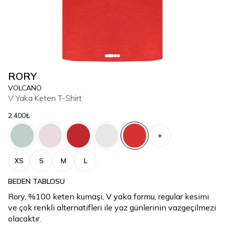
RORY
VOLCANO
V Yaka Keten T-Shirt
2.400₺
+
XS
S
M
L
BEDEN TABLOSU
Rory, %100 keten kumaşı, V yaka formu, regular kesimi
ve çok renkli alternatifleri ile yaz günlerinin vazgeçilmezi
olacaktır.