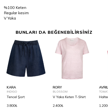
%100 Keten
Regular kesim
V Yaka
BUNLARI DA BEĞENEBİLİRSİNİZ
KARA
RORY
AVRI
INDIGO
BLOSSOM
TOMA
Tencel Şort
V Yaka Keten T-Shirt
Halte
3.800₺
2.400₺
1.200