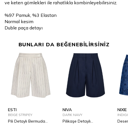
ve keten gömlekleri ile rahatlıkla kombinleyebilirsiniz.
%97 Pamuk, %3 Elastan
Normal kesim
Duble paça detayı
BUNLARI DA BEĞENEBİLİRSİNİZ
ESTI
NIVA
NIXIE
BEIGE STRIPEY
DARK NAVY
INDIG
Pili Detaylı Bermuda
Pilikaşe Detaylı
Desen
Şort
Bermuda Şort