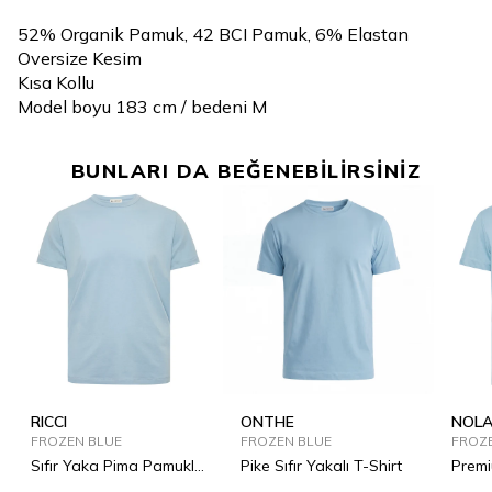
52% Organik Pamuk, 42 BCI Pamuk, 6% Elastan
Oversize Kesim
Kısa Kollu
Model boyu 183 cm / bedeni M
BUNLARI DA BEĞENEBİLİRSİNİZ
RICCI
ONTHE
NOL
FROZEN BLUE
FROZEN BLUE
FROZ
Sıfır Yaka Pima Pamuklu
Pike Sıfır Yakalı T-Shirt
Premi
Tişört